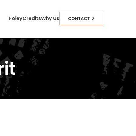
Foley
Credits
Why Us
CONTACT
it