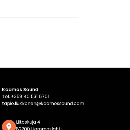
Kaamos Sound
Tel.
+358 40 531 6701
tapio.liukkonen@kaamossound.com
Liitoskuja 4
82200 Hammaslahti